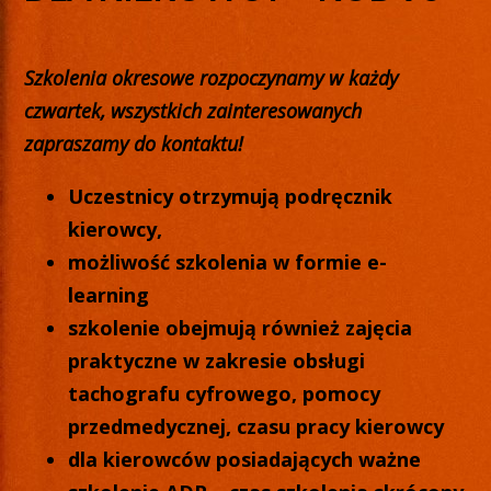
Szkolenia okresowe rozpoczynamy w każdy
czwartek,
wszystkich zainteresowanych
zapraszamy do kontaktu!
Uczestnicy otrzymują podręcznik
kierowcy,
możliwość szkolenia w formie e-
learning
szkolenie obejmują również zajęcia
praktyczne w zakresie obsługi
tachografu cyfrowego, pomocy
przedmedycznej, czasu pracy kierowcy
dla kierowców posiadających ważne