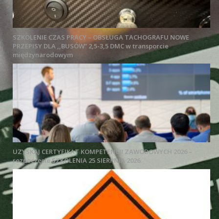
SZKOLENIE CZAS PRACY – OBSŁUGA TACHOGRAFU NOWE
PRZEPISY DLA ,,BUSÓW” 2,5-3,5 DMC w transporcie
międzynarodowym
UZYSKAJ CERTYFIKAT KOMPETENCJI ZAWODOWYCH 2026 –
rozpoczęcie SZKOLENIA 25 SIERPNIA 2026